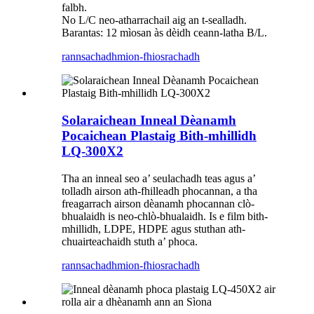
falbh.
No L/C neo-atharrachail aig an t-sealladh.
Barantas: 12 mìosan às dèidh ceann-latha B/L.
rannsachadh
mion-fhiosrachadh
Solaraichean Inneal Dèanamh
Pocaichean Plastaig Bith-mhillidh
LQ-300X2
Tha an inneal seo a’ seulachadh teas agus a’
tolladh airson ath-fhilleadh phocannan, a tha
freagarrach airson dèanamh phocannan clò-
bhualaidh is neo-chlò-bhualaidh. Is e film bith-
mhillidh, LDPE, HDPE agus stuthan ath-
chuairteachaidh stuth a’ phoca.
rannsachadh
mion-fhiosrachadh