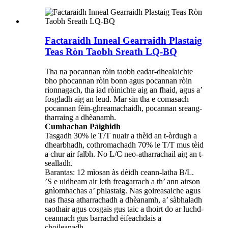
Factaraidh Inneal Gearraidh Plastaig
Teas Ròn Taobh Sreath LQ-BQ
Tha na pocannan ròin taobh eadar-dhealaichte
bho phocannan ròin bonn agus pocannan ròin
rionnagach, tha iad ròinichte aig an fhaid, agus a’
fosgladh aig an leud. Mar sin tha e comasach
pocannan fèin-ghreamachaidh, pocannan sreang-
tharraing a dhèanamh.
Cumhachan Pàighidh
Tasgadh 30% le T/T nuair a thèid an t-òrdugh a
dhearbhadh, cothromachadh 70% le T/T mus tèid
a chur air falbh. No L/C neo-atharrachail aig an t-
sealladh.
Barantas: 12 mìosan às dèidh ceann-latha B/L.
’S e uidheam air leth freagarrach a th’ ann airson
gnìomhachas a’ phlastaig. Nas goireasaiche agus
nas fhasa atharrachadh a dhèanamh, a’ sàbhaladh
saothair agus cosgais gus taic a thoirt do ar luchd-
ceannach gus barrachd èifeachdais a
choileanadh.