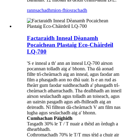
rannsachadh
mion-fhiosrachadh
Factaraidh Inneal Dèanamh
Pocaichean Plastaig Eco-Chàirdeil
LQ-700
'S e inneal a th' ann an inneal LQ-700 airson
pocannan tolladh aig a' bhonn. Tha dà aonad
fillte trì-cheàrnach aig an inneal, agus faodar am
film a phasgadh aon no dhà uair. Is e an rud as
fheàrr gum faodar suidheachadh a' phasgadh trì-
cheàrnach atharrachadh. Tha dealbhadh an inneil
airson seulachadh agus tolladh an toiseach, agus
an uairsin pasgadh agus ath-fhilleadh aig an
deireadh. Nì filltean dà-cheàrnach V am film nas
lugha agus seulachadh aig a' bhonn.
Cumhachan Pàighidh
Tasgadh 30% le T / T nuair a thèid an òrdugh a
dhearbhadh.
Cothromachadh 70% le T/T mus tèid a chuir air