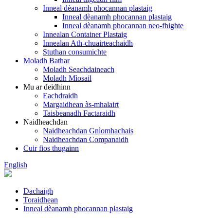
Inneal dèanamh phocannan plastaig
Inneal dèanamh phocannan plastaig
Inneal dèanamh phocannan neo-fhighte
Innealan Container Plastaig
Innealan Ath-chuairteachaidh
Stuthan consumichte
Moladh Bathar
Moladh Seachdaineach
Moladh Mìosail
Mu ar deidhinn
Eachdraidh
Margaidhean às-mhalairt
Taisbeanadh Factaraidh
Naidheachdan
Naidheachdan Gnìomhachais
Naidheachdan Companaidh
Cuir fios thugainn
English
Dachaigh
Toraidhean
Inneal dèanamh phocannan plastaig