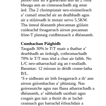
bheaga ann an cinneasachadh aig astar
àrd. Tha 2 choimpiutair neo-eisimeileach
a’ cumail smachd air an dealbhadh agus
air a stiùireadh le motair servo 5.5KW.
Tha inneal dèanamh phocannan giùlain
cuideachd freagarrach airson pocannan
lèine-T plastaig cuidhteasach a dhèanamh.
Cumhachan Pàighidh
Tasgadh 30% le T/T nuair a thathar a’
dearbhadh an òrduigh, cothromachadh
70% le T/T mus tèid a chur air falbh. No
L/C neo-atharrachail aig an t-sealladh.
Barantas: 12 mìosan às dèidh ceann-latha
B/L.
’S e uidheam air leth freagarrach a th’ ann
airson gnìomhachas a’ phlastaig. Nas
goireasaiche agus nas fhasa atharrachadh a
dhèanamh, a’ sàbhaladh saothair agus
cosgais gus taic a thoirt do ar luchd-
ceannach gus barrachd èifeachdais a