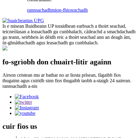
rannsachadh
mion-fhiosrachadh
Is e misean Buidheann UP toraidhean earbsach a thoirt seachad,
teicneòlasan a leasachadh gu cunbhalach, càileachd a smachdachadh
gu teann, seirbheis às dèidh reic a thoirt seachad ann an deagh àm,
ùr-ghnàthachadh agus leasachadh gu cunbhalach.
fo-sgrìobh don chuairt-litir againn
Airson ceistean mu ar bathar no ar liosta prìsean, fàgaibh fios
thugainn agus cuiridh sinn fios thugaibh taobh a-staigh 24 uairean.
rannsachadh a-nis
cuir fios
us