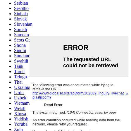
Serbian
Sesotho
Sinhala
Slovak
Slovenian
Somali
Samoan
Scots Gaelic
Shona
Sindhi
Sundanese
Swahili
Tajik
Tamil
Telugu
Thai
Ukrainian
Urdu
Uzbek
Vietnamese
Welsh
Xhosa
Yiddish
Yoruba
Zulu