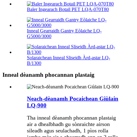
Baler Ingearach Botail PET LQA-070T80
Inneal Gearraidh Gantry Eòlaiche LQ-
G5000/3000
Solaraichean Inneal Sliseidh Àrd-astar LQ-
B/1300
Inneal dèanamh phocannan plastaig
Neach-dèanamh Pocaichean Giùlain
LQ-900
Tha inneal dèanamh phocannan plastaig
air a dhealbhadh gu sònraichte airson
sileadh agus seulachadh, 1 pìos rolla
jambo mòr air a ghearradh ann an 2 rolla