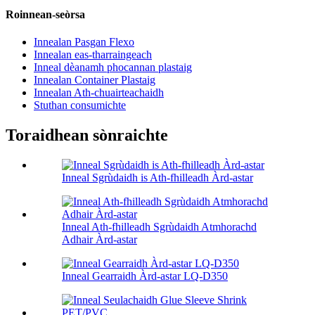
Roinnean-seòrsa
Innealan Pasgan Flexo
Innealan eas-tharraingeach
Inneal dèanamh phocannan plastaig
Innealan Container Plastaig
Innealan Ath-chuairteachaidh
Stuthan consumichte
Toraidhean sònraichte
Inneal Sgrùdaidh is Ath-fhilleadh Àrd-astar
Inneal Ath-fhilleadh Sgrùdaidh Atmhorachd
Adhair Àrd-astar
Inneal Gearraidh Àrd-astar LQ-D350