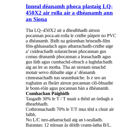
Inneal dèanamh phoca plastaig LQ-
450X2 air rolla air a dhèanamh ann
an Sìona
Tha LQ–450X2 air a dhealbhadh airson
pocannan poca-air-rolla le cridhe pàipeir no PVC
a dhèanamh. Bidh na gnìomhan briseadh-film
fèin-ghluasadach agus atharrachadh-cridhe aige
a’ cuideachadh solaraichean phocannan gus
comas dèanamh phocannan a leasachadh agus
gus lùth agus cumhachd-obrach a lughdachadh
aig an ìre as motha. Tha an siostam smachd
motair servo dùbailte aige a’ dèanamh
cinneasachadh nas seasmhaiche. Is e seo an
roghainn as fheàrr airson pocannan clò-bhuailte
le bonn-ròin agus pocannan bàn a dhèanamh.
Cumhachan Pàighidh
Tasgadh 30% le T / T nuair a thèid an òrdugh a
dhearbhadh.
Cothromachadh 70% le T/T mus tèid a chuir air
falbh.
No L/C neo-atharrachail aig an t-sealladh.
Barantas: 12 mìosan às dèidh ceann-latha B/L.