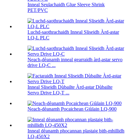
Inneal Seulachaidh Glue Sleeve Shrink
PET/PVC
Luchd-saothrachaidh Inneal Sliseidh Àrd-astar
LQ-L PLC
Neach-dèanamh inneal gearraidh àrd-astar servo
drive LQ-C ...
Inneal Sliseidh Dùbailte Àrd-astar Dùbailte
Servo Drive LQ-T ...
Neach-dèanamh Pocaichean Giùlain LQ-900
Inneal dèanamh phocannan plastaig bith-mhillidh
LQ-450X2