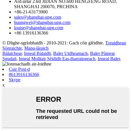
Àrd-ùrlar 23rd JIDIAN NO.600 HENGFENG ROAD,
SHANGHAI 200070, PRCHINA
+86-21-63173900
sales@shanghai-upg.com
huangwei@shanghai-upg.com
louise@shanghai-upg.com
+86 13916136366
© Dlighe-sgrìobhaidh - 2010-2021: Gach còir glèidhte.
Toraidhean
Sònraichte
,
Mapa-làraich
Bàlaichear
,
Inneal Bàlaidh
,
Baler Uidheamach
,
Baler Pàipear
Sgudail
,
Inneal Molltair Sèididh Eas-tharraingeach
,
Inneal Baler
,
Cuir Post-d
8613916136366
Skype
x