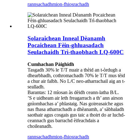
rannsachadh
mion-fhiosrachadh
Solaraichean Inneal Dèanamh
Pocaichean Fèin-ghluasadach
Seulachaidh Trì-thaobhach LQ-600C
Cumhachan Pàighidh
Tasgadh 30% le T/T nuair a thèid an t-òrdugh a
dhearbhadh, cothromachadh 70% le T/T mus tèid
a chur air falbh. No L/C neo-atharrachail aig an t-
sealladh.
Barantas: 12 mìosan às dèidh ceann-latha B/L.
’S e uidheam air leth freagarrach a th’ ann airson
gnìomhachas a’ phlastaig. Nas goireasaiche agus
nas fhasa atharrachadh a dhèanamh, a’ sàbhaladh
saothair agus cosgais gus taic a thoirt do ar luchd-
ceannach gus barrachd èifeachdais a
choileanadh.
rannsachadh
mion-fhiosrachadh