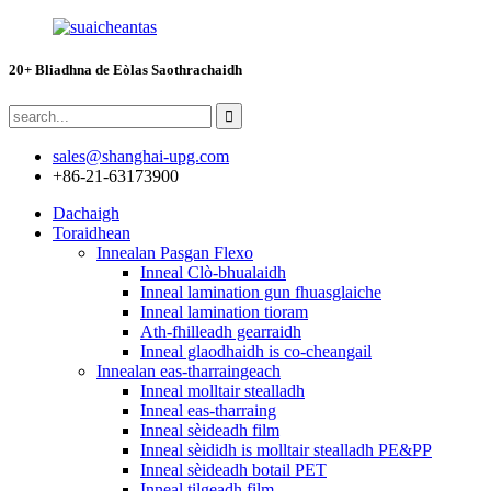
20+ Bliadhna de Eòlas Saothrachaidh
sales@shanghai-upg.com
+86-21-63173900
Dachaigh
Toraidhean
Innealan Pasgan Flexo
Inneal Clò-bhualaidh
Inneal lamination gun fhuasglaiche
Inneal lamination tioram
Ath-fhilleadh gearraidh
Inneal glaodhaidh is co-cheangail
Innealan eas-tharraingeach
Inneal molltair stealladh
Inneal eas-tharraing
Inneal sèideadh film
Inneal sèididh is molltair stealladh PE&PP
Inneal sèideadh botail PET
Inneal tilgeadh film