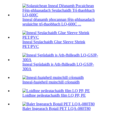
Inneal dèanamh phocannan fèin-ghluasadach
seulaichte trì-thaobhach LQ-600C ...
Inneal Seulachaidh Glue Sleeve Shrink
PET/PVC
Inneal Sgrùdaidh is Ath-fhilleadh LQ-GSJP-
300A
Inneal-fuaigheil muinchill crìonaidh
Loidhne peileatachaidh film LQ PP, PE
Baler Ingearach Botail PET LQA-080T80