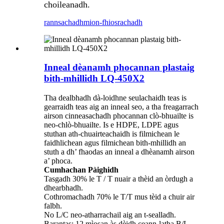
choileanadh.
rannsachadh
mion-fhiosrachadh
Inneal dèanamh phocannan plastaig
bith-mhillidh LQ-450X2
Tha dealbhadh dà-loidhne seulachaidh teas is
gearraidh teas aig an inneal seo, a tha freagarrach
airson cinneasachadh phocannan clò-bhuailte is
neo-chlò-bhuailte. Is e HDPE, LDPE agus
stuthan ath-chuairteachaidh is filmichean le
faidhlichean agus filmichean bith-mhillidh an
stuth a dh’ fhaodas an inneal a dhèanamh airson
a’ phoca.
Cumhachan Pàighidh
Tasgadh 30% le T / T nuair a thèid an òrdugh a
dhearbhadh.
Cothromachadh 70% le T/T mus tèid a chuir air
falbh.
No L/C neo-atharrachail aig an t-sealladh.
Barantas: 12 mìosan às dèidh ceann-latha B/L.