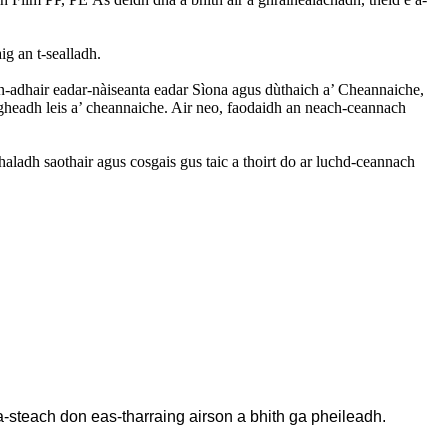
g an t-sealladh.
ean-adhair eadar-nàiseanta eadar Sìona agus dùthaich a’ Cheannaiche,
gheadh ​​leis a’ cheannaiche. Air neo, faodaidh an neach-ceannach
aladh saothair agus cosgais gus taic a thoirt do ar luchd-ceannach
a-steach don eas-tharraing airson a bhith ga pheileadh.