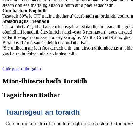
steach don eas-tharraing airson a bhith air a pheileadachadh.
Cumhachan Pàighidh
Tasgadh 30% le T/T nuair a thathar a’ dearbhadh an òrduigh, cothroma
Stàladh agus Trèanadh
Tha a’ phrìs a’ gabhail a-steach cosgais an stàlaidh, an trèanaidh agu
còmhdhail ionadail, àite-fuirich (taigh-òsta 3 rionnagan), agus airgea
eadar-theangair comasach a lorg san sgìre. Ma tha Covid19 ann, gheib
Barantas: 12 mìosan às dèidh ceann-latha B/L.
’S e uidheam air leth freagarrach a th’ ann airson gnìomhachas a’ phl
gus barrachd èifeachdais a choileanadh.
Cuir post-d thugainn
Mion-fhiosrachadh Toraidh
Tagaichean Bathar
Tuairisgeul an toraidh
Cuir no giùlain film glan no film nighe-glan a-steach don in