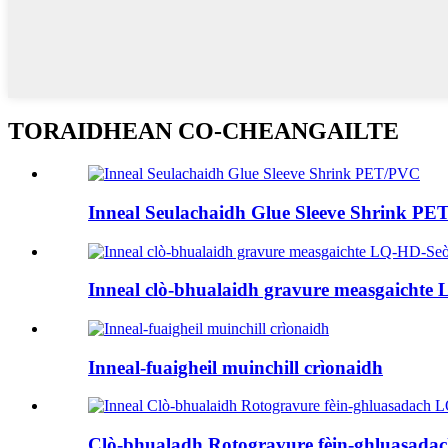
TORAIDHEAN CO-CHEANGAILTE
Inneal Seulachaidh Glue Sleeve Shrink P
Inneal clò-bhualaidh gravure measgaicht
Inneal-fuaigheil muinchill crìonaidh
Clò-bhualadh Rotogravure fèin-ghluasad