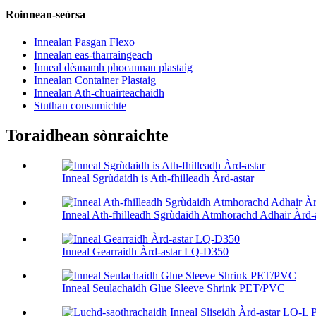
Roinnean-seòrsa
Innealan Pasgan Flexo
Innealan eas-tharraingeach
Inneal dèanamh phocannan plastaig
Innealan Container Plastaig
Innealan Ath-chuairteachaidh
Stuthan consumichte
Toraidhean sònraichte
Inneal Sgrùdaidh is Ath-fhilleadh Àrd-astar
Inneal Ath-fhilleadh Sgrùdaidh Atmhorachd Adhair Àrd-
Inneal Gearraidh Àrd-astar LQ-D350
Inneal Seulachaidh Glue Sleeve Shrink PET/PVC