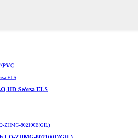
ET/PVC
e LQ-HD-Seòrsa ELS
ach LQ-ZHMG-802100E(GIL) ...