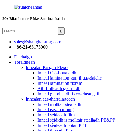
20+ Bliadhna de Eòlas Saothrachaidh
sales@shanghai-upg.com
+86-21-63173900
Dachaigh
Toraidhean
Innealan Pasgan Flexo
Inneal Clò-bhualaidh
Inneal lamination gun fhuasglaiche
Inneal lamination tioram
Ath-fhilleadh gearraidh
Inneal glaodhaidh is co-cheangail
Innealan eas-tharraingeach
Inneal molltair stealladh
Inneal eas-tharraing
Inneal sèideadh film
Inneal sèididh is molltair stealladh PE&PP
Inneal sèideadh botail PET
Inneal tilgeadh film