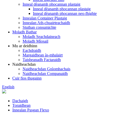
Inneal dèanamh phocannan plastaig
Inneal dèanamh phocannan plastaig
Inneal dèanamh phocannan neo-fhighte
Innealan Container Plastaig
Innealan Ath-chuairteachaidh
Stuthan consumichte
Moladh Bathar
Moladh Seachdaineach
Moladh Mìosail
Mu ar deidhinn
Eachdraidh
Margaidhean às-mhalairt
Taisbeanadh Factaraidh
Naidheachdan
Naidheachdan Gnìomhachais
Naidheachdan Companaidh
Cuir fios thugainn
English
Dachaigh
Toraidhean
Innealan Pasgan Flexo