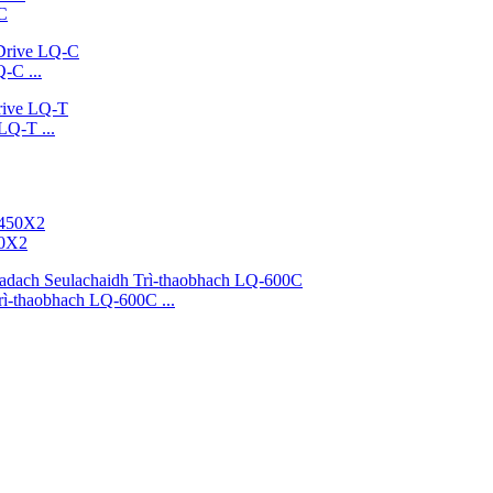
LC
-C ...
LQ-T ...
50X2
rì-thaobhach LQ-600C ...