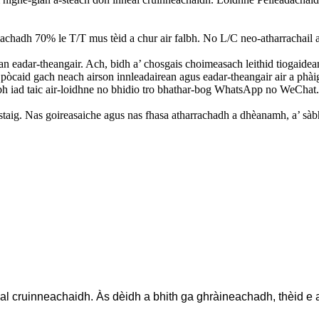
chadh 70% le T/T mus tèid a chur air falbh. No L/C neo-atharrachail ai
s an eadar-theangair. Ach, bidh a’ chosgais choimeasach leithid tiogaid
d pòcaid gach neach airson innleadairean agus eadar-theangair air a phài
h iad taic air-loidhne no bhidio tro bhathar-bog WhatsApp no ​​WeChat.
astaig. Nas goireasaiche agus nas fhasa atharrachadh a dhèanamh, a’ sàbh
neal cruinneachaidh. Às dèidh a bhith ga ghràineachadh, thèid e 