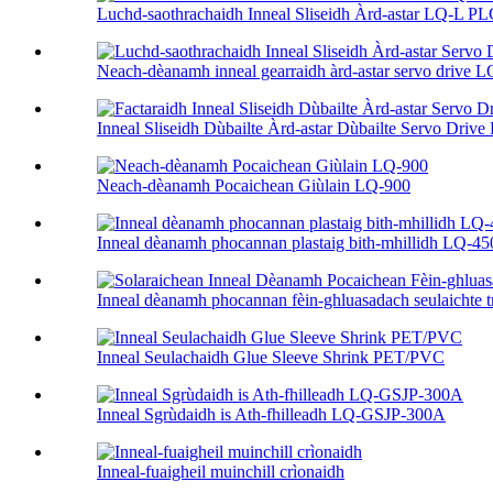
Luchd-saothrachaidh Inneal Sliseidh Àrd-astar LQ-L P
Neach-dèanamh inneal gearraidh àrd-astar servo drive LQ
Inneal Sliseidh Dùbailte Àrd-astar Dùbailte Servo Drive 
Neach-dèanamh Pocaichean Giùlain LQ-900
Inneal dèanamh phocannan plastaig bith-mhillidh LQ-4
Inneal dèanamh phocannan fèin-ghluasadach seulaichte t
Inneal Seulachaidh Glue Sleeve Shrink PET/PVC
Inneal Sgrùdaidh is Ath-fhilleadh LQ-GSJP-300A
Inneal-fuaigheil muinchill crìonaidh