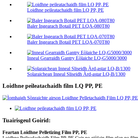
Loidhne peileatachaidh film LQ PP, PE
Baler Ingearach Botail PET LQA-080T80
Baler Ingearach Botail PET LQA-070T80
Inneal Gearraidh Gantry Eòlaiche LQ-G5000/3000
Solaraichean Inneal Sliseidh Àrd-astar LQ-B/1300
Loidhne peileatachaidh film LQ PP, PE
Tuairisgeul Goirid:
Feartan Loidhne Pelletizing Film PP, PE
Loidhne Peileadachaidh Film PP, PE Cuir no giùlain film glan no film