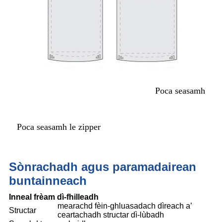
Poca seasamh
Poca seasamh le zipper
Sònrachadh agus paramadairean
buntainneach
Inneal frèam dì-fhilleadh
mearachd fèin-ghluasadach dìreach a’
Structar
ceartachadh structar dì-lùbadh