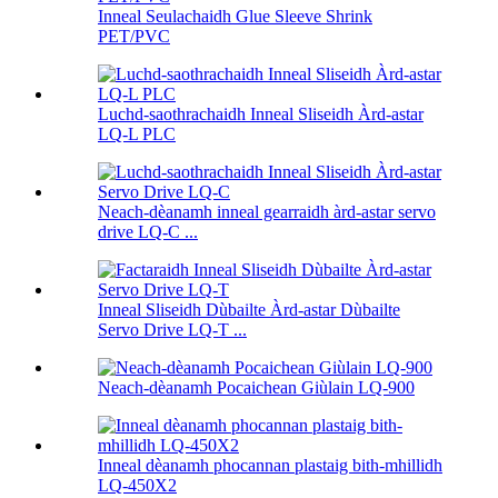
Inneal Seulachaidh Glue Sleeve Shrink
PET/PVC
Luchd-saothrachaidh Inneal Sliseidh Àrd-astar
LQ-L PLC
Neach-dèanamh inneal gearraidh àrd-astar servo
drive LQ-C ...
Inneal Sliseidh Dùbailte Àrd-astar Dùbailte
Servo Drive LQ-T ...
Neach-dèanamh Pocaichean Giùlain LQ-900
Inneal dèanamh phocannan plastaig bith-mhillidh
LQ-450X2