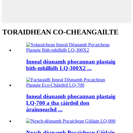
TORAIDHEAN CO-CHEANGAILTE
Inneal dèanamh phocannan plastaig
bith-mhillidh LQ-300X2 ...
Inneal dèanamh phocannan plastaig
LQ-700 a tha càirdeil don
àrainneachd ...
Neach-dèanamh Pocaichean Giùlain