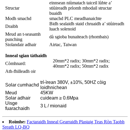
einnsean niùmatach taiceil lùbte a’
Structar
stiùireadh prìomh mhodail structar
buaidh
Modh smachd
smachd PLC meadhanaichte
Bidh sealaidh staid chruaidh a’ stiùireadh
Draibh
luach solenoid
Meud an t-seasamh
dà sgioba bunaiteach (rhombais)
punching
Siolandair adhair
Airtac, Taiwan
Inneal sgian tàthaidh
20mm*2 radix; 30mm*2 radix;
Còmhnard:
40mm*2 radix; 50mm*2 radix
Ath-fhilleadh oir
trì-ìrean 380V, ±10%, 50HZ còig
Solar cumhachd
loidhnichean
Meud
45KW
Solar adhair
cuideam ≥ 0.6Mpa
Uisge
3 L / mionaid
fuarachaidh
Roimhe:
Factaraidh Inneal Gearraidh Plastaig Teas Ròn Taobh
Sreath LQ-BQ