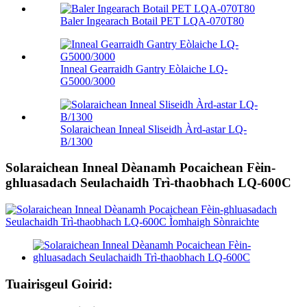
Baler Ingearach Botail PET LQA-070T80
Inneal Gearraidh Gantry Eòlaiche LQ-
G5000/3000
Solaraichean Inneal Sliseidh Àrd-astar LQ-
B/1300
Solaraichean Inneal Dèanamh Pocaichean Fèin-
ghluasadach Seulachaidh Trì-thaobhach LQ-600C
Tuairisgeul Goirid: