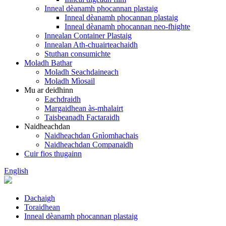
Inneal dèanamh phocannan plastaig
Inneal dèanamh phocannan plastaig
Inneal dèanamh phocannan neo-fhighte
Innealan Container Plastaig
Innealan Ath-chuairteachaidh
Stuthan consumichte
Moladh Bathar
Moladh Seachdaineach
Moladh Mìosail
Mu ar deidhinn
Eachdraidh
Margaidhean às-mhalairt
Taisbeanadh Factaraidh
Naidheachdan
Naidheachdan Gnìomhachais
Naidheachdan Companaidh
Cuir fios thugainn
English
Dachaigh
Toraidhean
Inneal dèanamh phocannan plastaig