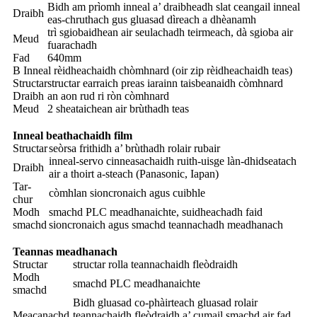
Bidh am prìomh inneal a’ draibheadh ​​slat ceangail inneal
Draibh
eas-chruthach gus gluasad dìreach a dhèanamh
trì sgiobaidhean air seulachadh teirmeach, dà sgioba air
Meud
fuarachadh
Fad
640mm
B Inneal rèidheachaidh chòmhnard (oir zip rèidheachaidh teas)
Structar
structar earraich preas iarainn taisbeanaidh còmhnard
Draibh
an aon rud ri ròn còmhnard
Meud
2 sheataichean air brùthadh teas
Inneal beathachaidh film
Structar
seòrsa frithidh a’ brùthadh rolair rubair
inneal-servo cinneasachaidh ruith-uisge làn-dhidseatach
Draibh
air a thoirt a-steach (Panasonic, Iapan)
Tar-
còmhlan sioncronaich agus cuibhle
chur
Modh
smachd PLC meadhanaichte, suidheachadh faid
smachd
sioncronaich agus smachd teannachadh meadhanach
Teannas meadhanach
Structar
structar rolla teannachaidh fleòdraidh
Modh
smachd PLC meadhanaichte
smachd
Bidh gluasad co-phàirteach gluasad rolair
Meacanachd
teannachaidh fleòdraidh a’ cumail smachd air fad