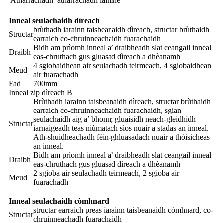
Atharrachadh
atharrachadh làimhe
Inneal seulachaidh dìreach
brùthadh iarainn taisbeanaidh dìreach, structar brùthaidh
Structar
earraich co-chruinneachaidh fuarachaidh
Bidh am prìomh inneal a’ draibheadh ​​slat ceangail inneal
Draibh
eas-chruthach gus gluasad dìreach a dhèanamh
4 sgiobaidhean air seulachadh teirmeach, 4 sgiobaidhean
Meud
air fuarachadh
Fad
700mm
Inneal zip dìreach B
Brùthadh iarainn taisbeanaidh dìreach, structar brùthaidh
earraich co-chruinneachaidh fuarachaidh, sgian
seulachaidh aig a’ bhonn; gluaisidh neach-gleidhidh
Structar
iarnaigeadh teas niùmatach sìos nuair a stadas an inneal.
Ath-shuidheachadh fèin-ghluasadach nuair a thòisicheas
an inneal.
Bidh am prìomh inneal a’ draibheadh ​​slat ceangail inneal
Draibh
eas-chruthach gus gluasad dìreach a dhèanamh
2 sgioba air seulachadh teirmeach, 2 sgioba air
Meud
fuarachadh
Inneal seulachaidh còmhnard
structar earraich preas iarainn taisbeanaidh còmhnard, co-
Structar
chruinneachadh fuarachaidh