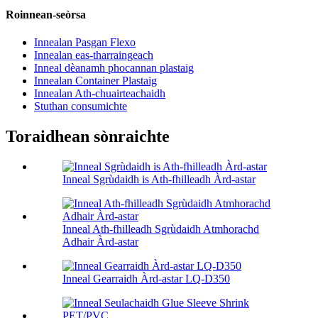
Roinnean-seòrsa
Innealan Pasgan Flexo
Innealan eas-tharraingeach
Inneal dèanamh phocannan plastaig
Innealan Container Plastaig
Innealan Ath-chuairteachaidh
Stuthan consumichte
Toraidhean sònraichte
Inneal Sgrùdaidh is Ath-fhilleadh Àrd-astar
Inneal Ath-fhilleadh Sgrùdaidh Atmhorachd
Adhair Àrd-astar
Inneal Gearraidh Àrd-astar LQ-D350