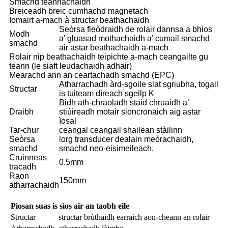
Smachd teannachaidh
Breiceadh breic cumhachd magnetach
Iomairt a-mach à structar beathachaidh
Seòrsa fleòdraidh de rolair dannsa a bhios
Modh
a’ gluasad mothachaidh a’ cumail smachd
smachd
air astar beathachaidh a-mach
Rolair nip beathachaidh teipichte a-mach ceangailte gu
teann (le siaft leudachaidh adhair)
Mearachd ann an ceartachadh smachd (EPC)
Atharrachadh àrd-sgoile slat sgriubha, togail
Structar
is tuiteam dìreach sgeilp K
Bidh ath-chraoladh staid chruaidh a’
Draibh
stiùireadh motair sioncronaich aig astar
ìosal
Tar-chur
ceangal ceangail shailean stàilinn
Seòrsa
lorg transducer dealain meòrachaidh,
smachd
smachd neo-eisimeileach.
Cruinneas
0.5mm
tracadh
Raon
150mm
atharrachaidh
Pìosan suas is sìos air an taobh eile
Structar
structar brùthaidh earraich aon-cheann an rolair