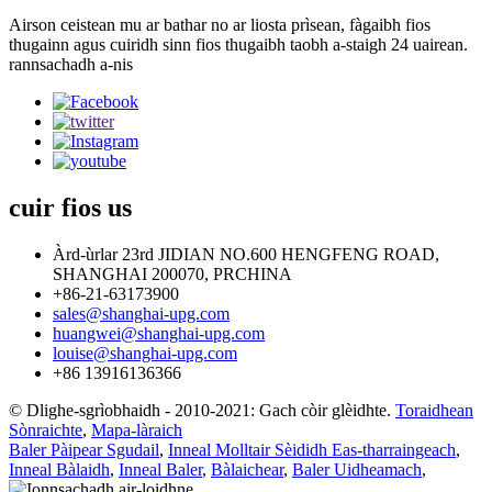
Airson ceistean mu ar bathar no ar liosta prìsean, fàgaibh fios
thugainn agus cuiridh sinn fios thugaibh taobh a-staigh 24 uairean.
rannsachadh a-nis
cuir fios
us
Àrd-ùrlar 23rd JIDIAN NO.600 HENGFENG ROAD,
SHANGHAI 200070, PRCHINA
+86-21-63173900
sales@shanghai-upg.com
huangwei@shanghai-upg.com
louise@shanghai-upg.com
+86 13916136366
© Dlighe-sgrìobhaidh - 2010-2021: Gach còir glèidhte.
Toraidhean
Sònraichte
,
Mapa-làraich
Baler Pàipear Sgudail
,
Inneal Molltair Sèididh Eas-tharraingeach
,
Inneal Bàlaidh
,
Inneal Baler
,
Bàlaichear
,
Baler Uidheamach
,