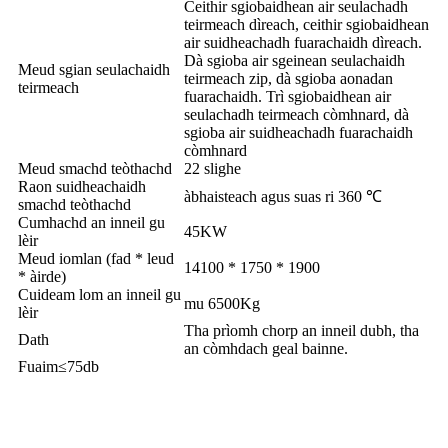
Ceithir sgiobaidhean air seulachadh
teirmeach dìreach, ceithir sgiobaidhean
air suidheachadh fuarachaidh dìreach.
Dà sgioba air sgeinean seulachaidh
Meud sgian seulachaidh
teirmeach zip, dà sgioba aonadan
teirmeach
fuarachaidh. Trì sgiobaidhean air
seulachadh teirmeach còmhnard, dà
sgioba air suidheachadh fuarachaidh
còmhnard
Meud smachd teòthachd
22 slighe
Raon suidheachaidh
àbhaisteach agus suas ri 360 ℃
smachd teòthachd
Cumhachd an inneil gu
45KW
lèir
Meud iomlan (fad * leud
14100 * 1750 * 1900
* àirde)
Cuideam lom an inneil gu
mu 6500Kg
lèir
Tha prìomh chorp an inneil dubh, tha
Dath
an còmhdach geal bainne.
Fuaim≤75db