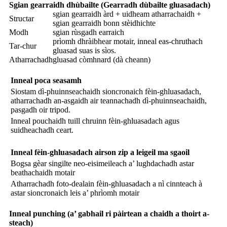
Sgian gearraidh dhùbailte (Gearradh dùbailte gluasadach)
sgian gearraidh àrd + uidheam atharrachaidh +
Structar
sgian gearraidh bonn stèidhichte
Modh
sgian rùsgadh earraich
prìomh dhràibhear motair, inneal eas-chruthach
Tar-chur
gluasad suas is sìos.
Atharrachadh
gluasad còmhnard (dà cheann)
Inneal poca seasamh
Siostam dì-phuinnseachaidh sioncronaich fèin-ghluasadach,
atharrachadh an-asgaidh air teannachadh dì-phuinnseachaidh,
pasgadh oir tripod.
Inneal pouchaidh tuill chruinn fèin-ghluasadach agus
suidheachadh ceart.
Inneal fèin-ghluasadach airson zip a leigeil ma sgaoil
Bogsa gèar singilte neo-eisimeileach a’ lughdachadh astar
beathachaidh motair
Atharrachadh foto-dealain fèin-ghluasadach a nì cinnteach à
astar sioncronaich leis a’ phrìomh motair
Inneal punching (a’ gabhail ri pàirtean a chaidh a thoirt a-
steach)