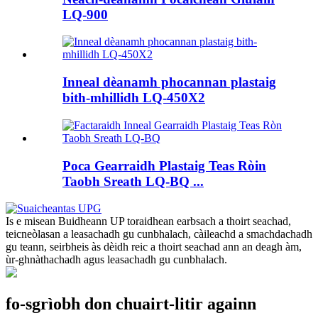
LQ-900
Inneal dèanamh phocannan plastaig
bith-mhillidh LQ-450X2
Poca Gearraidh Plastaig Teas Ròin
Taobh Sreath LQ-BQ ...
Is e misean Buidheann UP toraidhean earbsach a thoirt seachad,
teicneòlasan a leasachadh gu cunbhalach, càileachd a smachdachadh
gu teann, seirbheis às dèidh reic a thoirt seachad ann an deagh àm,
ùr-ghnàthachadh agus leasachadh gu cunbhalach.
fo-sgrìobh don chuairt-litir againn