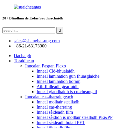
20+ Bliadhna de Eòlas Saothrachaidh
sales@shanghai-upg.com
+86-21-63173900
Dachaigh
Toraidhean
Innealan Pasgan Flexo
Inneal Clò-bhualaidh
Inneal lamination gun fhuasglaiche
Inneal lamination tioram
Ath-fhilleadh gearraidh
Inneal glaodhaidh is co-cheangail
Innealan eas-tharraingeach
Inneal molltair stealladh
Inneal eas-tharraing
Inneal sèideadh film
Inneal sèididh is molltair stealladh PE&PP
Inneal sèideadh botail PET
Inneal tilgeadh film