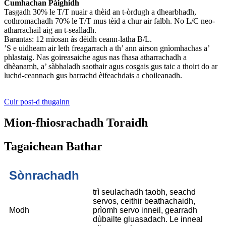
Cumhachan Pàighidh
Tasgadh 30% le T/T nuair a thèid an t-òrdugh a dhearbhadh,
cothromachadh 70% le T/T mus tèid a chur air falbh. No L/C neo-
atharrachail aig an t-sealladh.
Barantas: 12 mìosan às dèidh ceann-latha B/L.
’S e uidheam air leth freagarrach a th’ ann airson gnìomhachas a’
phlastaig. Nas goireasaiche agus nas fhasa atharrachadh a
dhèanamh, a’ sàbhaladh saothair agus cosgais gus taic a thoirt do ar
luchd-ceannach gus barrachd èifeachdais a choileanadh.
Cuir post-d thugainn
Mion-fhiosrachadh Toraidh
Tagaichean Bathar
Sònrachadh
trì seulachadh taobh, seachd
servos, ceithir beathachaidh,
Modh
prìomh servo inneil, gearradh
dùbailte gluasadach. Le inneal