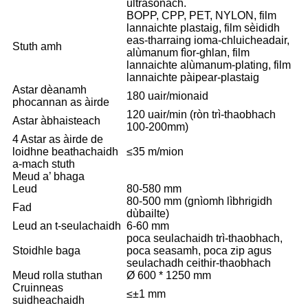
ultrasonach.
BOPP, CPP, PET, NYLON, film
lannaichte plastaig, film sèididh
eas-tharraing ioma-chluicheadair,
Stuth amh
alùmanum fìor-ghlan, film
lannaichte alùmanum-plating, film
lannaichte pàipear-plastaig
Astar dèanamh
180 uair/mionaid
phocannan as àirde
120 uair/min (ròn trì-thaobhach
Astar àbhaisteach
100-200mm)
4 Astar as àirde de
loidhne beathachaidh
≤35 m/mion
a-mach stuth
Meud a’ bhaga
Leud
80-580 mm
80-500 mm (gnìomh lìbhrigidh
Fad
dùbailte)
Leud an t-seulachaidh
6-60 mm
poca seulachaidh trì-thaobhach,
Stoidhle baga
poca seasamh, poca zip agus
seulachadh ceithir-thaobhach
Meud rolla stuthan
Ø 600 * 1250 mm
Cruinneas
≤±1 mm
suidheachaidh