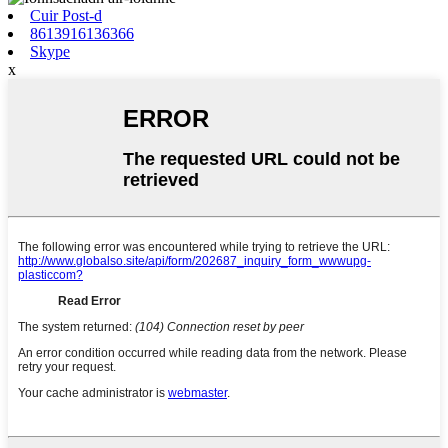
Cuir Post-d
8613916136366
Skype
x