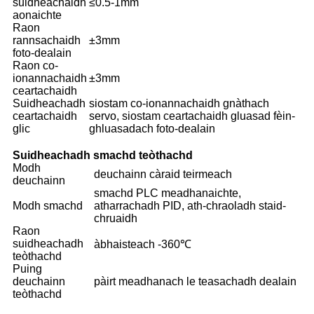
suidheachaidh
≤0.5-1mm
aonaichte
Raon
rannsachaidh
±3mm
foto-dealain
Raon co-
ionannachaidh
±3mm
ceartachaidh
Suidheachadh
siostam co-ionannachaidh gnàthach
ceartachaidh
servo, siostam ceartachaidh gluasad fèin-
glic
ghluasadach foto-dealain
Suidheachadh smachd teòthachd
Modh
deuchainn càraid teirmeach
deuchainn
smachd PLC meadhanaichte,
Modh smachd
atharrachadh PID, ath-chraoladh staid-
chruaidh
Raon
suidheachadh
àbhaisteach -360℃
teòthachd
Puing
deuchainn
pàirt meadhanach le teasachadh dealain
teòthachd