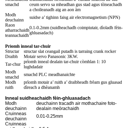
smachd
ceum servo sa mheadhan gus stad agus tòiseachadh
a choileanadh aig an aon àm
Modh
suidse a’ tighinn faisg air electromagnetism (NPN)
deuchainn
Raon
0.1-0.2mm (suidheachadh coimpiutair, dìoladh fèin-
atharrachaidh
ghluasadach)
teannachaidh
Prìomh inneal tar-chuir
Structar
structar slat ceangail putadh is tarraing crank rocker
Draibh
Motair servo Panasonic 3KW.
prìomh inneal dealain tar-chuir còmhlan 1: 10
Tar-chur
lughdadair
Modh
smachd PLC meadhanaichte
smachd
Modh
prìomh motair a’ ruith a’ draibheadh ​​​​frèam gus gluasad
ruith
dìreach a dhèanamh
Inneal suidheachaidh fèin-ghluasadach
Modh
deuchainn tracadh air mothachaire foto-
deuchainn
dealain meòrachaidh
Cruinneas
0.01-0.25mm
deuchainn
Cruinneas