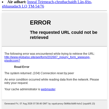
Air adhart:
Inneal Teirmeach-chruthachaidh Làn-fèin-
ghluasadach LQ TM-54/76