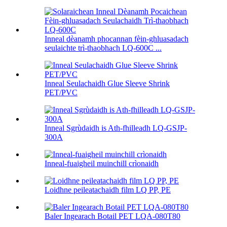
Inneal dèanamh phocannan fèin-ghluasadach
seulaichte trì-thaobhach LQ-600C ...
Inneal Seulachaidh Glue Sleeve Shrink
PET/PVC
Inneal Sgrùdaidh is Ath-fhilleadh LQ-GSJP-
300A
Inneal-fuaigheil muinchill crìonaidh
Loidhne peileatachaidh film LQ PP, PE
Baler Ingearach Botail PET LQA-080T80