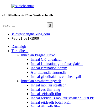
20+ Bliadhna de Eòlas Saothrachaidh
sales@shanghai-upg.com
+86-21-63173900
Dachaigh
Toraidhean
Innealan Pasgan Flexo
Inneal Clò-bhualaidh
Inneal lamination gun fhuasglaiche
Inneal lamination tioram
Ath-fhilleadh gearraidh
Inneal glaodhaidh is co-cheangail
Innealan eas-tharraingeach
Inneal molltair stealladh
Inneal eas-tharraing
Inneal sèideadh film
Inneal sèididh is molltair stealladh PE&PP
Inneal sèideadh botail PET
Inneal tilgeadh film