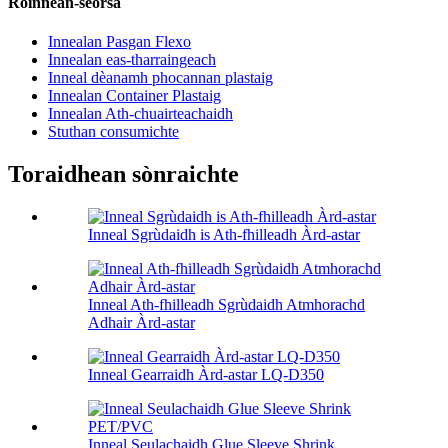
Roinnean-seòrsa
Innealan Pasgan Flexo
Innealan eas-tharraingeach
Inneal dèanamh phocannan plastaig
Innealan Container Plastaig
Innealan Ath-chuairteachaidh
Stuthan consumichte
Toraidhean sònraichte
Inneal Sgrùdaidh is Ath-fhilleadh Àrd-astar
Inneal Ath-fhilleadh Sgrùdaidh Atmhorachd
Adhair Àrd-astar
Inneal Gearraidh Àrd-astar LQ-D350
Inneal Seulachaidh Glue Sleeve Shrink