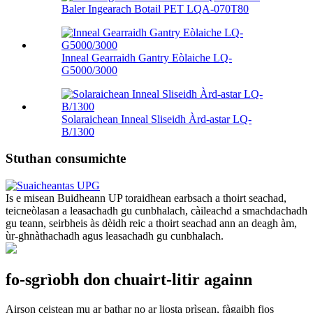
Baler Ingearach Botail PET LQA-070T80
Inneal Gearraidh Gantry Eòlaiche LQ-
G5000/3000
Solaraichean Inneal Sliseidh Àrd-astar LQ-
B/1300
Stuthan consumichte
Is e misean Buidheann UP toraidhean earbsach a thoirt seachad,
teicneòlasan a leasachadh gu cunbhalach, càileachd a smachdachadh
gu teann, seirbheis às dèidh reic a thoirt seachad ann an deagh àm,
ùr-ghnàthachadh agus leasachadh gu cunbhalach.
fo-sgrìobh don chuairt-litir againn
Airson ceistean mu ar bathar no ar liosta prìsean, fàgaibh fios