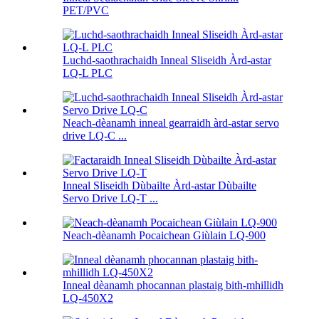
PET/PVC
Luchd-saothrachaidh Inneal Sliseidh Àrd-astar
LQ-L PLC
Neach-dèanamh inneal gearraidh àrd-astar servo
drive LQ-C ...
Inneal Sliseidh Dùbailte Àrd-astar Dùbailte
Servo Drive LQ-T ...
Neach-dèanamh Pocaichean Giùlain LQ-900
Inneal dèanamh phocannan plastaig bith-mhillidh
LQ-450X2