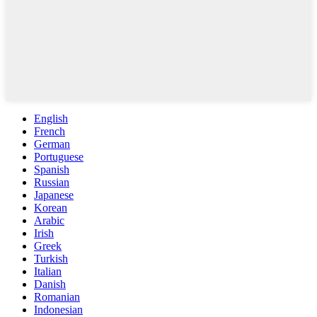
English
French
German
Portuguese
Spanish
Russian
Japanese
Korean
Arabic
Irish
Greek
Turkish
Italian
Danish
Romanian
Indonesian