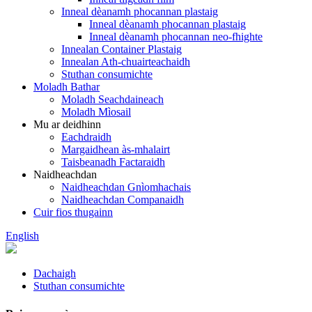
Inneal dèanamh phocannan plastaig
Inneal dèanamh phocannan plastaig
Inneal dèanamh phocannan neo-fhighte
Innealan Container Plastaig
Innealan Ath-chuairteachaidh
Stuthan consumichte
Moladh Bathar
Moladh Seachdaineach
Moladh Mìosail
Mu ar deidhinn
Eachdraidh
Margaidhean às-mhalairt
Taisbeanadh Factaraidh
Naidheachdan
Naidheachdan Gnìomhachais
Naidheachdan Companaidh
Cuir fios thugainn
English
Dachaigh
Stuthan consumichte