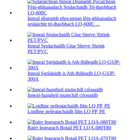
Inneal dèanamh phocannan fèin-ghluasadach
seulaichte trì-thaobhach LQ-600C ...
Inneal Seulachaidh Glue Sleeve Shrink
PET/PVC
Inneal Sgrùdaidh is Ath-fhilleadh LQ-GSJP-
300A
Inneal-fuaigheil muinchill crìonaidh
Loidhne peileatachaidh film LQ PP, PE
Baler Ingearach Botail PET LQA-080T80