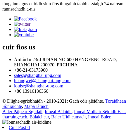
thugainn agus cuiridh sinn fios thugaibh taobh a-staigh 24 uairean.
rannsachadh a-nis
cuir fios
us
Àrd-ùrlar 23rd JIDIAN NO.600 HENGFENG ROAD,
SHANGHAI 200070, PRCHINA
+86-21-63173900
sales@shanghai-upg.com
huangwei@shanghai-upg.com
louise@shanghai-upg.com
+86 13916136366
© Dlighe-sgrìobhaidh - 2010-2021: Gach còir glèidhte.
Toraidhean
Sònraichte
,
Mapa-làraich
Baler Pàipear Sgudail
,
Inneal Bàlaidh
,
Inneal Molltair Sèididh Eas-
tharraingeach
,
Bàlaichear
,
Baler Uidheamach
,
Inneal Baler
,
Cuir Post-d