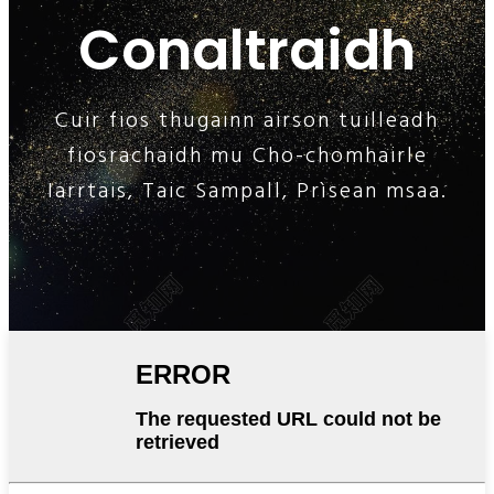
Conaltraidh
Cuir fios thugainn airson tuilleadh
fiosrachaidh mu Cho-chomhairle
Iarrtais, Taic Sampall, Prìsean msaa.