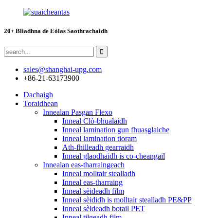
20+ Bliadhna de Eòlas Saothrachaidh
sales@shanghai-upg.com
+86-21-63173900
Dachaigh
Toraidhean
Innealan Pasgan Flexo
Inneal Clò-bhualaidh
Inneal lamination gun fhuasglaiche
Inneal lamination tioram
Ath-fhilleadh gearraidh
Inneal glaodhaidh is co-cheangail
Innealan eas-tharraingeach
Inneal molltair stealladh
Inneal eas-tharraing
Inneal sèideadh film
Inneal sèididh is molltair stealladh PE&PP
Inneal sèideadh botail PET
Inneal tilgeadh film