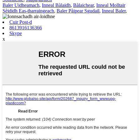
Baler Uidheamach
,
Inneal Bàlaidh
,
Bàlaichear
,
Inneal Molltair
Sèididh Eas-tharraingeach
,
Baler Pàipear Sgudail
,
Inneal Baler
,
Cuir Post-d
8613916136366
Skype
x