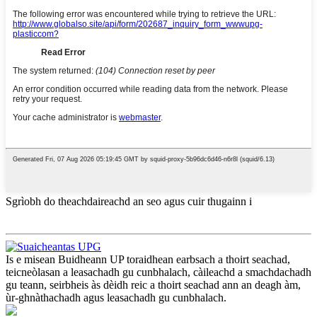
Sgrìobh do theachdaireachd an seo agus cuir thugainn i
Is e misean Buidheann UP toraidhean earbsach a thoirt seachad,
teicneòlasan a leasachadh gu cunbhalach, càileachd a smachdachadh
gu teann, seirbheis às dèidh reic a thoirt seachad ann an deagh àm,
ùr-ghnàthachadh agus leasachadh gu cunbhalach.