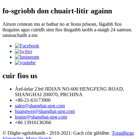
fo-sgrìobh don chuairt-litir againn
Airson ceistean mu ar bathar no ar liosta prìsean, fàgaibh fios
thugainn agus cuiridh sinn fios thugaibh taobh a-staigh 24 uairean.
rannsachadh a-nis
cuir fios
us
Àrd-ùrlar 23rd JIDIAN NO.600 HENGFENG ROAD,
SHANGHAI 200070, PRCHINA
+86-21-63173900
sales@shanghai-upg.com
huangwei@shanghai-upg.com
louise@shanghai-upg.com
+86 13916136366
© Dlighe-sgrìobhaidh - 2010-2021: Gach còir glèidhte.
Toraidhean
Sònraichte
,
Mapa-làraich