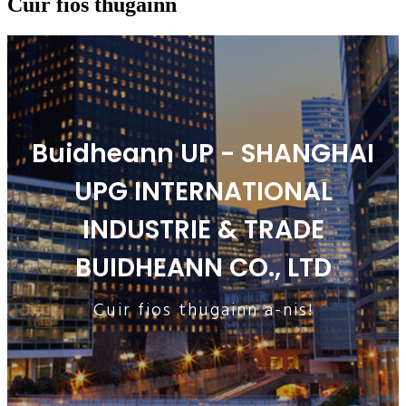
Cuir fios thugainn
Buidheann UP - SHANGHAI
UPG INTERNATIONAL
INDUSTRIE & TRADE
BUIDHEANN CO., LTD
Cuir fios thugainn a-nis!