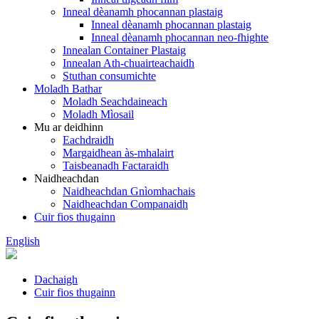
Inneal dèanamh phocannan plastaig
Inneal dèanamh phocannan plastaig
Inneal dèanamh phocannan neo-fhighte
Innealan Container Plastaig
Innealan Ath-chuairteachaidh
Stuthan consumichte
Moladh Bathar
Moladh Seachdaineach
Moladh Mìosail
Mu ar deidhinn
Eachdraidh
Margaidhean às-mhalairt
Taisbeanadh Factaraidh
Naidheachdan
Naidheachdan Gnìomhachais
Naidheachdan Companaidh
Cuir fios thugainn
English
Dachaigh
Cuir fios thugainn