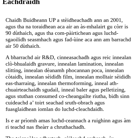
Eachdraidh
Chaidh Buidheann UP a stèidheachadh ann an 2001,
agus tha na toraidhean aca air an às-mhalairt gu còrr is
90 dùthaich, agus tha com-pàirtichean agus luchd-
sgaoilidh seasmhach agus fad-ùine aca ann am barrachd
air 50 dùthaich.
A bharrachd air R&D, cinneasachadh agus reic innealan
clò-bhualaidh gravure, innealan lamination, innealan
slitting, innealan dèanamh phocannan poca, innealan
còtaidh, innealan sèididh film, innealan molltair sèididh
eas-tharraing, innealan thermoforming, inneal ath-
chuairteachaidh sgudail, inneal baler agus pelletizing,
agus stuthan consumed co-cheangailte riutha, bidh sinn
cuideachd a’ toirt seachad sruth-obrach agus
fuasglaidhean iomlan do luchd-cleachdaidh.
Is e ar prìomh amas luchd-ceannach a ruighinn agus àm
ri teachd nas fheàrr a chruthachadh.