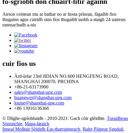
fo-sgrìobh don chuairt-litir againn
Airson ceistean mu ar bathar no ar liosta prìsean, fàgaibh fios
thugainn agus cuiridh sinn fios thugaibh taobh a-staigh 24 uairean.
rannsachadh a-nis
cuir fios
us
Àrd-ùrlar 23rd JIDIAN NO.600 HENGFENG ROAD,
SHANGHAI 200070, PRCHINA
+86-21-63173900
sales@shanghai-upg.com
huangwei@shanghai-upg.com
louise@shanghai-upg.com
+86 13916136366
© Dlighe-sgrìobhaidh - 2010-2021: Gach còir glèidhte.
Toraidhean
Sònraichte
,
Mapa-làraich
Inneal Molltair Sèididh Eas-tharraingeach
,
Baler Pàipear Sgudail
,