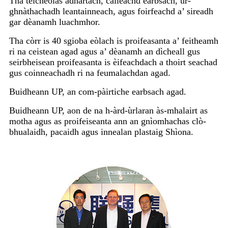
Tha teicneòlas adhartach, càileachd earbsach, ùr-
ghnàthachadh leantainneach, agus foirfeachd a’ sireadh
gar dèanamh luachmhor.
Tha còrr is 40 sgioba eòlach is proifeasanta a’ feitheamh
ri na ceistean agad agus a’ dèanamh an dìcheall gus
seirbheisean proifeasanta is èifeachdach a thoirt seachad
gus coinneachadh ri na feumalachdan agad.
Buidheann UP, an com-pàirtiche earbsach agad.
Buidheann UP, aon de na h-àrd-ùrlaran às-mhalairt as
motha agus as proifeiseanta ann an gnìomhachas clò-
bhualaidh, pacaidh agus innealan plastaig Shìona.