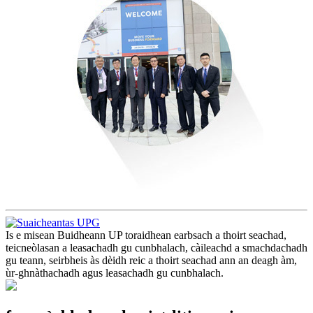
Is e misean Buidheann UP toraidhean earbsach a thoirt seachad,
teicneòlasan a leasachadh gu cunbhalach, càileachd a smachdachadh
gu teann, seirbheis às dèidh reic a thoirt seachad ann an deagh àm,
ùr-ghnàthachadh agus leasachadh gu cunbhalach.