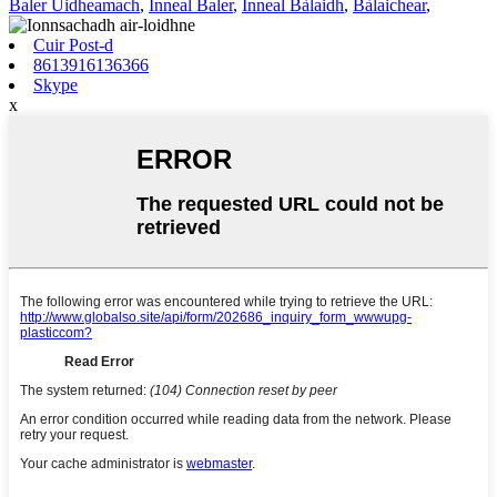
Baler Uidheamach
,
Inneal Baler
,
Inneal Bàlaidh
,
Bàlaichear
,
Cuir Post-d
8613916136366
Skype
x