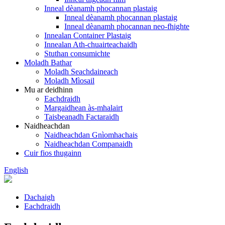
Inneal dèanamh phocannan plastaig
Inneal dèanamh phocannan plastaig
Inneal dèanamh phocannan neo-fhighte
Innealan Container Plastaig
Innealan Ath-chuairteachaidh
Stuthan consumichte
Moladh Bathar
Moladh Seachdaineach
Moladh Mìosail
Mu ar deidhinn
Eachdraidh
Margaidhean às-mhalairt
Taisbeanadh Factaraidh
Naidheachdan
Naidheachdan Gnìomhachais
Naidheachdan Companaidh
Cuir fios thugainn
English
Dachaigh
Eachdraidh