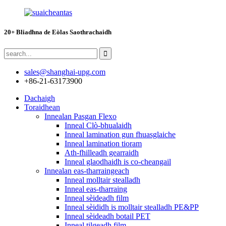
20+ Bliadhna de Eòlas Saothrachaidh
sales@shanghai-upg.com
+86-21-63173900
Dachaigh
Toraidhean
Innealan Pasgan Flexo
Inneal Clò-bhualaidh
Inneal lamination gun fhuasglaiche
Inneal lamination tioram
Ath-fhilleadh gearraidh
Inneal glaodhaidh is co-cheangail
Innealan eas-tharraingeach
Inneal molltair stealladh
Inneal eas-tharraing
Inneal sèideadh film
Inneal sèididh is molltair stealladh PE&PP
Inneal sèideadh botail PET
Inneal tilgeadh film