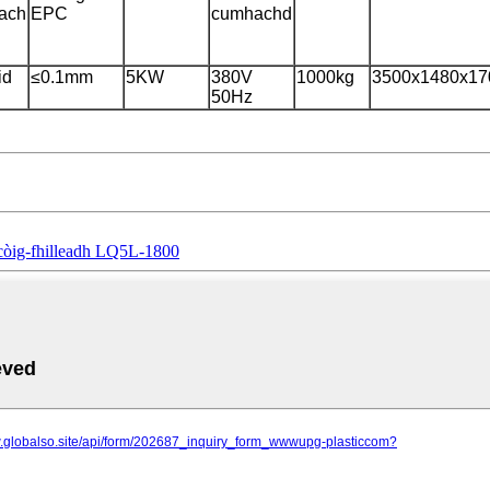
ach
EPC
cumhachd
id
≤0.1mm
5KW
380V
1000kg
3500x1480x1
50Hz
 còig-fhilleadh LQ5L-1800