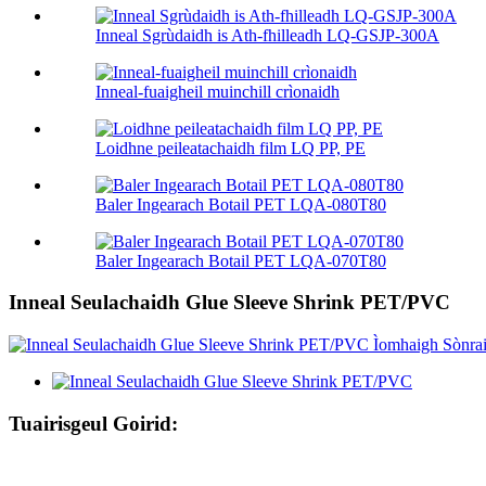
Inneal Sgrùdaidh is Ath-fhilleadh LQ-GSJP-300A
Inneal-fuaigheil muinchill crìonaidh
Loidhne peileatachaidh film LQ PP, PE
Baler Ingearach Botail PET LQA-080T80
Baler Ingearach Botail PET LQA-070T80
Inneal Seulachaidh Glue Sleeve Shrink PET/PVC
Tuairisgeul Goirid: