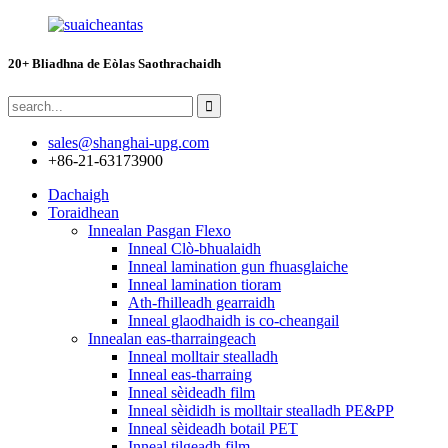
20+ Bliadhna de Eòlas Saothrachaidh
sales@shanghai-upg.com
+86-21-63173900
Dachaigh
Toraidhean
Innealan Pasgan Flexo
Inneal Clò-bhualaidh
Inneal lamination gun fhuasglaiche
Inneal lamination tioram
Ath-fhilleadh gearraidh
Inneal glaodhaidh is co-cheangail
Innealan eas-tharraingeach
Inneal molltair stealladh
Inneal eas-tharraing
Inneal sèideadh film
Inneal sèididh is molltair stealladh PE&PP
Inneal sèideadh botail PET
Inneal tilgeadh film