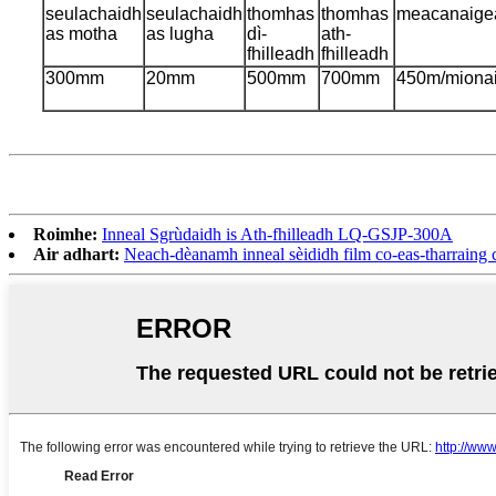
seulachaidh
seulachaidh
thomhas
thomhas
meacanaige
as motha
as lugha
dì-
ath-
fhilleadh
fhilleadh
300mm
20mm
500mm
700mm
450m/miona
Roimhe:
Inneal Sgrùdaidh is Ath-fhilleadh LQ-GSJP-300A
Air adhart:
Neach-dèanamh inneal sèididh film co-eas-tharraing