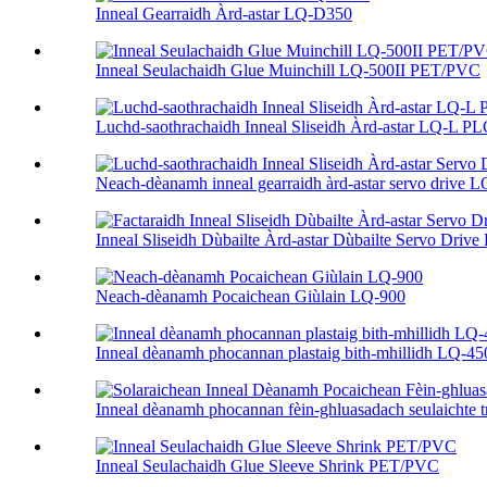
Inneal Gearraidh Àrd-astar LQ-D350
Inneal Seulachaidh Glue Muinchill LQ-500II PET/PVC
Luchd-saothrachaidh Inneal Sliseidh Àrd-astar LQ-L P
Neach-dèanamh inneal gearraidh àrd-astar servo drive LQ
Inneal Sliseidh Dùbailte Àrd-astar Dùbailte Servo Drive 
Neach-dèanamh Pocaichean Giùlain LQ-900
Inneal dèanamh phocannan plastaig bith-mhillidh LQ-4
Inneal dèanamh phocannan fèin-ghluasadach seulaichte t
Inneal Seulachaidh Glue Sleeve Shrink PET/PVC