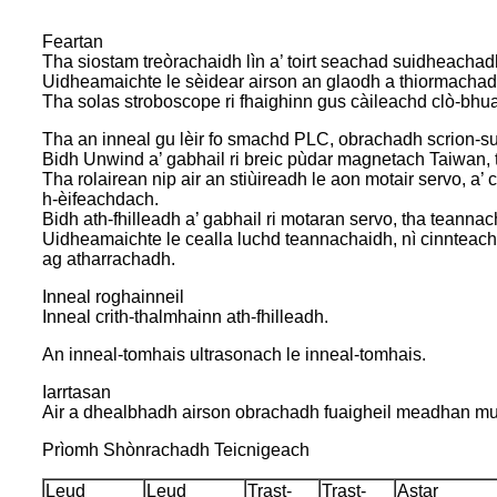
Feartan
Tha siostam treòrachaidh lìn a’ toirt seachad suidheachadh
Uidheamaichte le sèidear airson an glaodh a thiormachad
Tha solas stroboscope ri fhaighinn gus càileachd clò-bhua
Tha an inneal gu lèir fo smachd PLC, obrachadh scrion-s
Bidh Unwind a’ gabhail ri breic pùdar magnetach Taiwan, 
Tha rolairean nip air an stiùireadh le aon motair servo,
h-èifeachdach.
Bidh ath-fhilleadh a’ gabhail ri motaran servo, tha teann
Uidheamaichte le cealla luchd teannachaidh, nì cinnteach
ag atharrachadh.
Inneal roghainneil
Inneal crith-thalmhainn ath-fhilleadh.
An inneal-tomhais ultrasonach le inneal-tomhais.
Iarrtasan
Air a dhealbhadh airson obrachadh fuaigheil meadhan mui
Prìomh Shònrachadh Teicnigeach
Leud
Leud
Trast-
Trast-
Astar