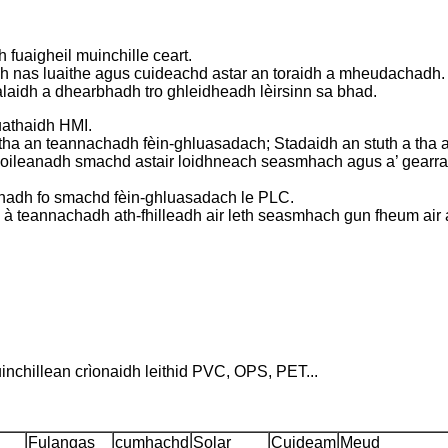
 fuaigheil muinchille ceart.
h nas luaithe agus cuideachd astar an toraidh a mheudachadh.
laidh a dhearbhadh tro ghleidheadh ​​lèirsinn sa bhad.
uathaidh HMI.
tha an teannachadh fèin-ghluasadach; Stadaidh an stuth a tha ai
 a’ coileanadh smachd astair loidhneach seasmhach agus a’ gearr
achadh fo smachd fèin-ghluasadach le PLC.
 à teannachadh ath-fhilleadh air leth seasmhach gun fheum air 
nchillean crìonaidh leithid PVC, OPS, PET...
Fulangas
cumhachd
Solar
Cuideam
Meud