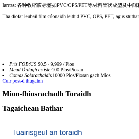
Iarrtas: 各种收缩膜标签如PVC/OPS/PET等材料管状成型及中
Tha diofar leubail film crìonaidh leithid PVC, OPS, PET, agus stuth
Prìs FOB:
US $0.5 - 9,999 / Pìos
Meud Òrdugh as ìsle:
100 Pìos/Pìosan
Comas Solarachaidh:
10000 Pìos/Pìosan gach Mìos
Cuir post-d thugainn
Mion-fhiosrachadh Toraidh
Tagaichean Bathar
Tuairisgeul an toraidh