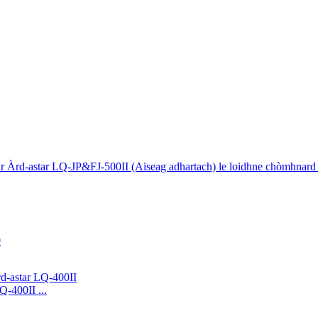
-400II ...