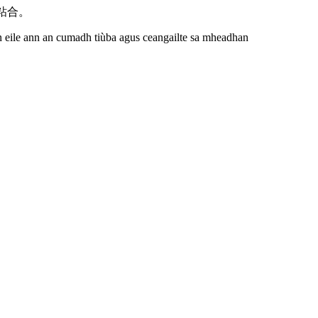
间粘合。
an eile ann an cumadh tiùba agus ceangailte sa mheadhan