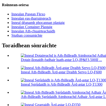
Roinnean-seòrsa
Innealan Pasgan Flexo
Innealan eas-tharraingeach
Inneal dèanamh phocannan plastaig
Innealan Container Plastaig
Innealan Ath-chuairteachaidh
Stuthan consumichte
Toraidhean sònraichte
Dotair-lìonaidh èadhair luath-astar LQ-JP&FJ-500II ...
Inneal Ath-fhilleadh Àrd-astar Draibh Servo LQ-F600
Inneal Sgrùdaidh is Ath-fhilleadh Àrd-astar LQ-T1300
Ath-fhilleadh Sgrùdaidh Atmhorachd Adhair Àrd-astar LQ