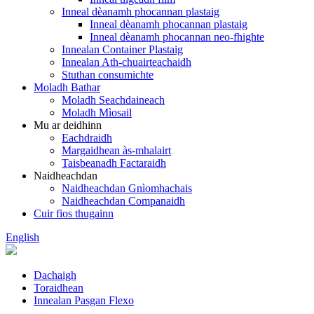
Inneal dèanamh phocannan plastaig
Inneal dèanamh phocannan plastaig
Inneal dèanamh phocannan neo-fhighte
Innealan Container Plastaig
Innealan Ath-chuairteachaidh
Stuthan consumichte
Moladh Bathar
Moladh Seachdaineach
Moladh Mìosail
Mu ar deidhinn
Eachdraidh
Margaidhean às-mhalairt
Taisbeanadh Factaraidh
Naidheachdan
Naidheachdan Gnìomhachais
Naidheachdan Companaidh
Cuir fios thugainn
English
Dachaigh
Toraidhean
Innealan Pasgan Flexo