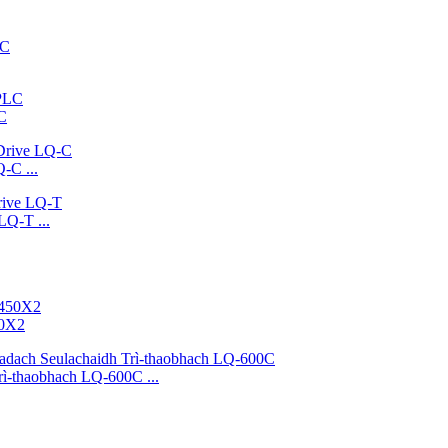
LC
-C ...
LQ-T ...
50X2
rì-thaobhach LQ-600C ...