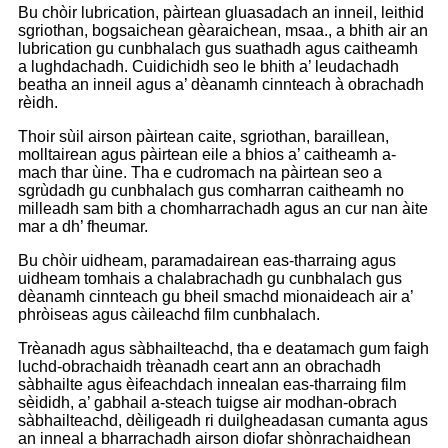
Bu chòir lubrication, pàirtean gluasadach an inneil, leithid
sgriothan, bogsaichean gèaraichean, msaa., a bhith air an
lubrication gu cunbhalach gus suathadh agus caitheamh
a lughdachadh. Cuidichidh seo le bhith a’ leudachadh
beatha an inneil agus a’ dèanamh cinnteach à obrachadh
rèidh.
Thoir sùil airson pàirtean caite, sgriothan, baraillean,
molltairean agus pàirtean eile a bhios a’ caitheamh a-
mach thar ùine. Tha e cudromach na pàirtean seo a
sgrùdadh gu cunbhalach gus comharran caitheamh no
milleadh sam bith a chomharrachadh agus an cur nan àite
mar a dh’ fheumar.
Bu chòir uidheam, paramadairean eas-tharraing agus
uidheam tomhais a chalabrachadh gu cunbhalach gus
dèanamh cinnteach gu bheil smachd mionaideach air a’
phròiseas agus càileachd film cunbhalach.
Trèanadh agus sàbhailteachd, tha e deatamach gum faigh
luchd-obrachaidh trèanadh ceart ann an obrachadh
sàbhailte agus èifeachdach innealan eas-tharraing film
sèididh, a’ gabhail a-steach tuigse air modhan-obrach
sàbhailteachd, dèiligeadh ri duilgheadasan cumanta agus
an inneal a bharrachadh airson diofar shònrachaidhean