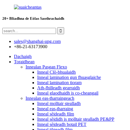
20+ Bliadhna de Eòlas Saothrachaidh
sales@shanghai-upg.com
+86-21-63173900
Dachaigh
Toraidhean
Innealan Pasgan Flexo
Inneal Clò-bhualaidh
Inneal lamination gun fhuasglaiche
Inneal lamination tioram
Ath-fhilleadh gearraidh
Inneal glaodhaidh is co-cheangail
Innealan eas-tharraingeach
Inneal molltair stealladh
Inneal eas-tharraing
Inneal sèideadh film
Inneal sèididh is molltair stealladh PE&PP
Inneal sèideadh botail PET
Inneal tilgeadh film