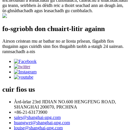
teicneòlasan a leasachadh gu cunbhalach, càileachd a smachdachadh
gu teann, seirbheis às dèidh reic a thoirt seachad ann an deagh àm,
ùr-ghnàthachadh agus leasachadh gu cunbhalach.
fo-sgrìobh don chuairt-litir againn
Airson ceistean mu ar bathar no ar liosta prìsean, fàgaibh fios
thugainn agus cuiridh sinn fios thugaibh taobh a-staigh 24 uairean.
rannsachadh a-nis
cuir fios
us
Àrd-ùrlar 23rd JIDIAN NO.600 HENGFENG ROAD,
SHANGHAI 200070, PRCHINA
+86-21-63173900
sales@shanghai-upg.com
huangwei@shanghai-upg.com
louise@shanghai-upg.com