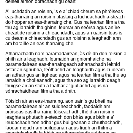
deiseil airson obrachadh gu ceart.
A’ luchdadh an roisinn, ’s e a’ chiad cheum sa phròiseas
eas-tharraing an roisinn plastaig a luchdachadh a-steach
do hopper an eas-tharraingiche. Gus na feartan film a tha
thu ag iarraidh fhaighinn, feumar an seòrsa agus an ìre
cheart de roisinn a chleachdadh, agus an uairsin teas is
cuideam a chleachdadh gus an roisinn a leaghadh ann
am baraille an eas-tharraingiche.
Atharrachadh nam paramadairean, às dèidh don roisinn a
bhith air a leaghadh, feumaidh an gnìomhaiche na
paramadairean eas-tharraingeach atharrachadh leithid
astar an sgriubha, teòthachd an leaghaidh agus cuideam
an adhair gus an tighead agus na feartan film a tha thu ag
iarraidh a choileanadh, agus tha seo ag iarraidh deagh
thuigse air an stuth a thathar a’ giullachd agus na
sònrachaidhean film a tha a dhìth.
Tòisich air an eas-tharraing, aon uair ‘s gu bheil na
paramadairean air an suidheachadh, faodaidh am
pròiseas eas-tharraing tòiseachadh, thèid an roisinn
leaghte a phutadh a-steach don bhàs agus bidh e a’
leudachadh tron ​​​​​​adhar gus builgeanan a chruthachadh,
faodar meud nam builgeanan agus tiugh an fhilm a