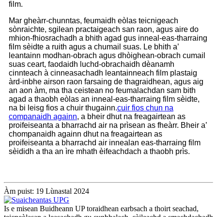
film.
Mar gheàrr-chunntas, feumaidh eòlas teicnigeach
sònraichte, sgilean practaigeach san raon, agus aire do
mhion-fhiosrachadh a bhith agad gus inneal-eas-tharraing
film sèidte a ruith agus a chumail suas. Le bhith a’
leantainn modhan-obrach agus dhòighean-obrach cumail
suas ceart, faodaidh luchd-obrachaidh dèanamh
cinnteach à cinneasachadh leantainneach film plastaig
àrd-inbhe airson raon farsaing de thagraidhean, agus aig
an aon àm, ma tha ceistean no feumalachdan sam bith
agad a thaobh eòlas an inneal-eas-tharraing film sèidte,
na bi leisg fios a chuir thugainn.
cuir fios chun na
companaidh againn
, a bheir dhut na freagairtean as
proifeiseanta a bharrachd air na prìsean as fheàrr. Bheir a’
chompanaidh againn dhut na freagairtean as
proifeiseanta a bharrachd air innealan eas-tharraing film
sèididh a tha an ìre mhath èifeachdach a thaobh prìs.
Àm puist: 19 Lùnastal 2024
Is e misean Buidheann UP toraidhean earbsach a thoirt seachad,