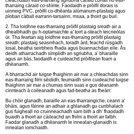
cleachdadh eas-tharraing sgriubha càraid cònail no eas-
tharraing càraid co-shìnte. Faodaidh e pròifil dorais is
uinneig PVC, pròifil co-dhèanta alùmanum-plastaig agus
pìoban càball earrann-tarsainn, msaa, a thoirt gu buil.
2. Tha loidhne eas-tharraing pròifil plastaig sreath air a
dhealbhadh gu h-optamaichte a’ toirt a-steach teicneòlas
ùr. Tha feartan aig loidhne eas-tharraing pròifil plastaig
sreath: plastaig seasmhach, toradh àrd, feachd rùsgadh
ìosal, beatha seirbheis fhada agus buannachdan eile. Às
deidh atharrachadh sìmplidh an sgriubha, a’ bharaille
agus an bàs, faodaidh e cuideachd pròifilean foam a
dhèanamh.
A bharrachd air tuigse fhaighinn air mar a chleachdas sinn
eas-tharraing film sèididh, feumaidh sinn cuideachd tuigse
fhaighinn air mar a chumas sinn suas e gus dèanamh
cinnteach à coileanadh agus fad-beatha as fheàrr:
Bu chòir glanadh, baraille an eas-tharraingiche, ceann a’
bhàis, agus fàinne an adhair a ghlanadh gu cunbhalach
gus fuigheall no cruinneachadh sam bith a dh’ fhaodadh
buaidh a thoirt air càileachd an fhilm a thoirt air falbh.
Faodar glanadh a dhèanamh le innealan-glanaidh is
innealan iomchaidh.