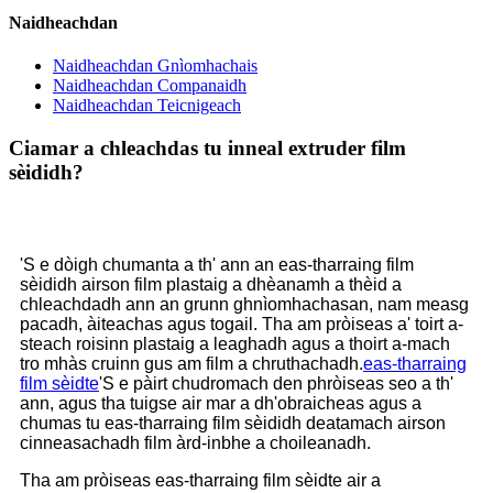
Naidheachdan
Naidheachdan Gnìomhachais
Naidheachdan Companaidh
Naidheachdan Teicnigeach
Ciamar a chleachdas tu inneal extruder film
sèididh?
'S e dòigh chumanta a th' ann an eas-tharraing film
sèididh airson film plastaig a dhèanamh a thèid a
chleachdadh ann an grunn ghnìomhachasan, nam measg
pacadh, àiteachas agus togail. Tha am pròiseas a' toirt a-
steach roisinn plastaig a leaghadh agus a thoirt a-mach
tro mhàs cruinn gus am film a chruthachadh.
eas-tharraing
film sèidte
'S e pàirt chudromach den phròiseas seo a th'
ann, agus tha tuigse air mar a dh'obraicheas agus a
chumas tu eas-tharraing film sèididh deatamach airson
cinneasachadh film àrd-inbhe a choileanadh.
Tha am pròiseas eas-tharraing film sèidte air a