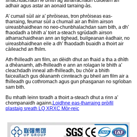
smachdachadh le bhith ag atharrachadh cuideam an
adhair agus astar an aonaid tarraing-às.
A’ cumail sùil air a’ phròiseas, tron ​​phròiseas eas-
tharraing, feumar sùil a chumail air an fhilm airson
uireasbhaidhean no neo-chunbhalachdan sam bith, a dh’
fhaodadh a bhith a’ toirt a-steach sgrùdadh airson
atharrachaidhean ann an tighead, builgeanan èadhair, no
uireasbhaidhean eile a dh’ fhaodadh buaidh a thoirt air
càileachd an fhilm.
Ath-fhilleadh am film, an dèidh dhut an fhaid a tha a dhìth
a dhèanamh, ath-fhilleadh e ann an rolagan le bhith a’
cleachdadh inneal ath-fhilleadh, bu chòir a bhith
faiceallach gus dèanamh cinnteach gu bheil am film air a
fhilleadh gu cothromach agus gun phasganan no sgrìoban
sam bith.
Bu mhath leinn toradh a thoirt a-steach dhut a rinn a’
chompanaidh againn,
Loidhne eas-tharraing pròifil
plastaig sreath LQ XRXC Mòr-reic