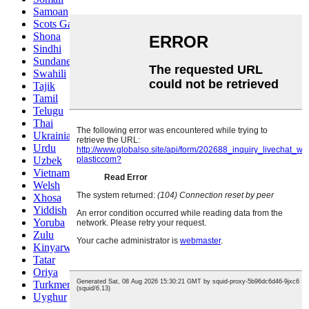
Samoan
Scots Gaelic
Shona
Sindhi
Sundanese
Swahili
Tajik
Tamil
Telugu
Thai
Ukrainian
Urdu
Uzbek
Vietnamese
Welsh
Xhosa
Yiddish
Yoruba
Zulu
Kinyarwanda
Tatar
Oriya
Turkmen
Uyghur