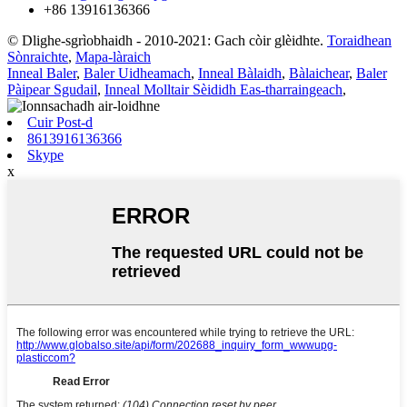
+86 13916136366
© Dlighe-sgrìobhaidh - 2010-2021: Gach còir glèidhte.
Toraidhean
Sònraichte
,
Mapa-làraich
Inneal Baler
,
Baler Uidheamach
,
Inneal Bàlaidh
,
Bàlaichear
,
Baler
Pàipear Sgudail
,
Inneal Molltair Sèididh Eas-tharraingeach
,
Cuir Post-d
8613916136366
Skype
x