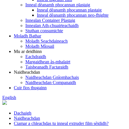
Inneal dèanamh phocannan plastaig
Inneal dèanamh phocannan plastaig
Inneal dèanamh phocannan neo-fhighte
Innealan Container Plastaig
Innealan Ath-chuairteachaidh
Stuthan consumichte
Moladh Bathar
Moladh Seachdaineach
Moladh Mìosail
Mu ar deidhinn
Eachdraidh
Margaidhean às-mhalairt
Taisbeanadh Factaraidh
Naidheachdan
Naidheachdan Gnìomhachais
Naidheachdan Companaidh
Cuir fios thugainn
English
Dachaigh
Naidheachdan
Ciamar a chleachdas tu inneal extruder film sèididh?