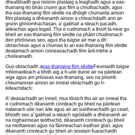
dhealbhadh gus roisinn plastaig a leaghadh agus a eas-
tharraing tro bhàs cruinn gus film a chruthachadh, agus
tha eas-tharraing film sèidte na dhòigh chumanta airson
film plastaig a dhèanamh airson a chleachdadh ann an
grunn ghnìomhachasan, a’ gabhail a-steach pacadh,
àiteachas agus togail. Tha e cudromach a thoirt fa-near gu
bheil an eas-tharraing film sèidte na phàirt chudromach
den phròiseas seo, agus tha tuigse air mar a dh’
obraicheas agus a chumas tu an eas-tharraing film sèidte
deatamach airson cinneasachadh film àrd-inbhe a
choileanadh.
Gus obrachadh a
eas-tharraing film sèidte
Feumaidh tuigse
mhionaideach a bhith aig a h-uile duine air na pàirtean
aige agus am pròiseas eas-tharraing, seo na prìomh
cheumannan airson an inneal obrachadh gu h-
èifeachdach:
A’ deasachadh an inneil, mus tòisich thu air an inneal tha
e cudromach dèanamh cinnteach gu bheil na pàirtean
riatanach uile nan àite agus air an suidheachadh gu ceart,
bhiodh seo a’ gabhail a-steach sgrùdadh a dhèanamh air
na roghainnean teòthachd, dèanamh cinnteach gu bheil
na molltairean agus na fàinneachan èadhair glan, agus
dèanamh cinnteach gu bheil an siostam fuarachaidh