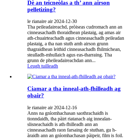
Dè an teicneòlas a th’ ann airson
pelletizing?
le rianaire air 2024-12-30
Tha peileadaireachd, pròiseas cudromach ann an
cinneasachadh thoraidhean plastaig, ag amas air
ath-chuairteachadh agus cinneasachadh peileadan
plastaig, a tha nan stuth amh airson grunn
thagraidhean leithid cinneasachadh fhilmichean,
stealladh-mhullaich agus eas-tharraing. Tha
grunn de pheileadaireachdan ann...
Leugh tuilleadh
Ciamar a tha inneal-ath-fhilleadh ag
obair?
le rianaire air 2024-12-16
Anns na gnìomhachasan saothrachaidh is
tionndaidh, tha pàirt riatanach aig innealan-
slisneachaidh is ath-fhilleadh ann an
cinneasachadh raon farsaing de stuthan, gu h-
àraidh ann an gnìomhachasan pàipeir, film is foil.