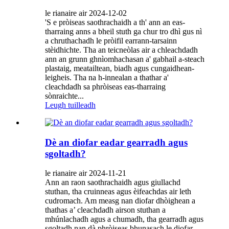
le rianaire air 2024-12-02
'S e pròiseas saothrachaidh a th' ann an eas-
tharraing anns a bheil stuth ga chur tro dhì gus nì
a chruthachadh le pròifil earrann-tarsainn
stèidhichte. Tha an teicneòlas air a chleachdadh
ann an grunn ghnìomhachasan a' gabhail a-steach
plastaig, meatailtean, biadh agus cungaidhean-
leigheis. Tha na h-innealan a thathar a'
cleachdadh sa phròiseas eas-tharraing
sònraichte...
Leugh tuilleadh
Dè an diofar eadar gearradh agus
sgoltadh?
le rianaire air 2024-11-21
Ann an raon saothrachaidh agus giullachd
stuthan, tha cruinneas agus èifeachdas air leth
cudromach. Am measg nan diofar dhòighean a
thathas a’ cleachdadh airson stuthan a
mhúnlachadh agus a chumadh, tha gearradh agus
sgoltadh nan dà phròiseas bhunasach le diofar