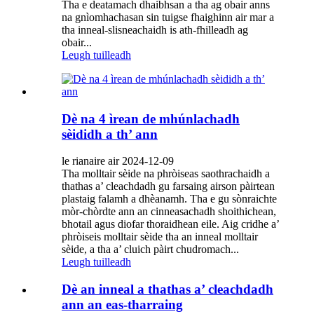
Tha e deatamach dhaibhsan a tha ag obair anns
na gnìomhachasan sin tuigse fhaighinn air mar a
tha inneal-slisneachaidh is ath-fhilleadh ag
obair...
Leugh tuilleadh
Dè na 4 ìrean de mhúnlachadh
sèididh a th’ ann
le rianaire air 2024-12-09
Tha molltair sèide na phròiseas saothrachaidh a
thathas a’ cleachdadh gu farsaing airson pàirtean
plastaig falamh a dhèanamh. Tha e gu sònraichte
mòr-chòrdte ann an cinneasachadh shoithichean,
bhotail agus diofar thoraidhean eile. Aig cridhe a’
phròiseis molltair sèide tha an inneal molltair
sèide, a tha a’ cluich pàirt chudromach...
Leugh tuilleadh
Dè an inneal a thathas a’ cleachdadh
ann an eas-tharraing