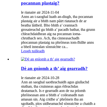
pocannan plastaig?
le rianaire air 2024-11-04
Anns an t-saoghal luath an-diugh, tha pocannan
plastaig air a bhith nam pàirt riatanach de ar
beatha làitheil. Bho bhith a’ ceannach
grosaireachd gu bhith a’ pacadh bathar, tha grunn
chleachdaidhean aig na pocannan ioma-
chruthach seo. Ach, tha cinneasachadh
phocannan plastaig na phròiseas iom-fhillte anns
a bheil innealan sònraichte ca...
Leugh tuilleadh
Dè an gnìomh a th’ aig gearradh?
le rianaire air 2024-10-28
Ann an saoghal saothrachaidh agus giullachd
stuthan, tha cruinneas agus èifeachdas
deatamach. Is e gearradh aon de na prìomh
phròiseasan ann a bhith a’ coileanadh nan
amasan sin. Aig cridhe a’ phròiseis tha an
sgoltadh, pìos uidheamachd sònraichte a chaidh a