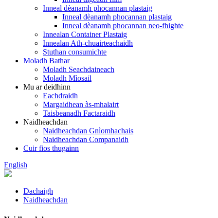
Inneal dèanamh phocannan plastaig
Inneal dèanamh phocannan plastaig
Inneal dèanamh phocannan neo-fhighte
Innealan Container Plastaig
Innealan Ath-chuairteachaidh
Stuthan consumichte
Moladh Bathar
Moladh Seachdaineach
Moladh Mìosail
Mu ar deidhinn
Eachdraidh
Margaidhean às-mhalairt
Taisbeanadh Factaraidh
Naidheachdan
Naidheachdan Gnìomhachais
Naidheachdan Companaidh
Cuir fios thugainn
English
Dachaigh
Naidheachdan