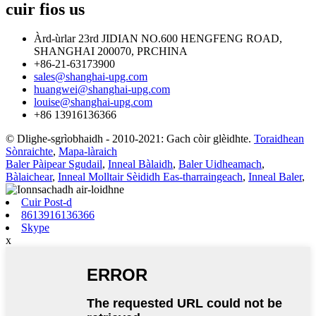
cuir fios
us
Àrd-ùrlar 23rd JIDIAN NO.600 HENGFENG ROAD,
SHANGHAI 200070, PRCHINA
+86-21-63173900
sales@shanghai-upg.com
huangwei@shanghai-upg.com
louise@shanghai-upg.com
+86 13916136366
© Dlighe-sgrìobhaidh - 2010-2021: Gach còir glèidhte.
Toraidhean
Sònraichte
,
Mapa-làraich
Baler Pàipear Sgudail
,
Inneal Bàlaidh
,
Baler Uidheamach
,
Bàlaichear
,
Inneal Molltair Sèididh Eas-tharraingeach
,
Inneal Baler
,
Cuir Post-d
8613916136366
Skype
x