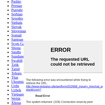
Pashto
Persian
Punjabi
Serbian
Sesotho
Sinhala
Slovak
Slovenian
Somali
Samoan
Scots Gaelic
Shona
Sindhi
Sundanese
Swahili
Tajik
Tamil
Telugu
Thai
Ukrainian
Urdu
Uzbek
Vietnamese
Welsh
Xhosa