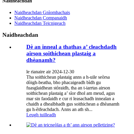
Naidheachdan
Naidheachdan Gnìomhachais
Naidheachdan Companaidh
Naidheachdan Teicnigeach
Naidheachdan
Dè an inneal a thathas a’ cleachdadh
airson soithichean plastaig a
dhèanamh?
le rianaire air 2024-12-30
Tha soithichean plastaig anns a h-uile seòrsa
dòigh-beatha, bho phacaigeadh bìdh gu
fuasglaidhean stòraidh, tha an t-iarrtas airson
soithichean plastaig a’ sìor dhol am meud, agus
mar sin faodaidh e cur ri leasachadh innealan a
chaidh a dhealbhadh gus soithichean a dhèanamh
gu h-èifeachdach. Anns an ath sh...
Leugh tuilleadh