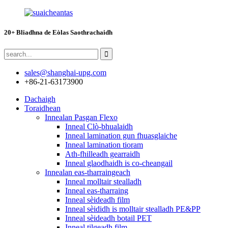
20+ Bliadhna de Eòlas Saothrachaidh
sales@shanghai-upg.com
+86-21-63173900
Dachaigh
Toraidhean
Innealan Pasgan Flexo
Inneal Clò-bhualaidh
Inneal lamination gun fhuasglaiche
Inneal lamination tioram
Ath-fhilleadh gearraidh
Inneal glaodhaidh is co-cheangail
Innealan eas-tharraingeach
Inneal molltair stealladh
Inneal eas-tharraing
Inneal sèideadh film
Inneal sèididh is molltair stealladh PE&PP
Inneal sèideadh botail PET
Inneal tilgeadh film