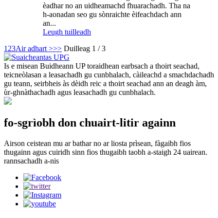
èadhar no an uidheamachd fhuarachadh. Tha na
h-aonadan seo gu sònraichte èifeachdach ann
an...
Leugh tuilleadh
1
2
3
Air adhart >
>>
Duilleag 1 / 3
Is e misean Buidheann UP toraidhean earbsach a thoirt seachad,
teicneòlasan a leasachadh gu cunbhalach, càileachd a smachdachadh
gu teann, seirbheis às dèidh reic a thoirt seachad ann an deagh àm,
ùr-ghnàthachadh agus leasachadh gu cunbhalach.
fo-sgrìobh don chuairt-litir againn
Airson ceistean mu ar bathar no ar liosta prìsean, fàgaibh fios
thugainn agus cuiridh sinn fios thugaibh taobh a-staigh 24 uairean.
rannsachadh a-nis