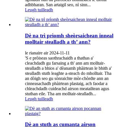
adhbharan. San artaigil seo, nì sinn...
Leugh tuilleadh
Dè na trì prìomh sheòrsaichean inneal
molltair stealladh a th’ ann?
le rianaire air 2024-11-11
'S e pròiseas saothrachaidh a thathas a'
cleachdadh gu farsaing a th' ann am molltair-
stealladh a bhios a' dèanamh phàirtean le bhith a'
stealladh stuth leaghte a-steach do mholltair. Tha
an dòigh seo gu sònraichte mòr-chòrdte ann an
cinneasachadh phàirtean plastaig, ach faodar a
chleachdadh cuideachd airson meatailtean agus
stuthan eile. Tha am molltair-stealladh...
Leugh tuilleadh
Dè an stuth as cumanta airson