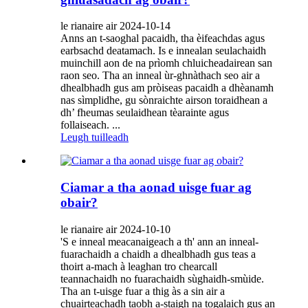
le rianaire air 2024-10-14
Anns an t-saoghal pacaidh, tha èifeachdas agus
earbsachd deatamach. Is e innealan seulachaidh
muinchill aon de na prìomh chluicheadairean san
raon seo. Tha an inneal ùr-ghnàthach seo air a
dhealbhadh gus am pròiseas pacaidh a dhèanamh
nas sìmplidhe, gu sònraichte airson toraidhean a
dh’ fheumas seulaidhean tèarainte agus
follaiseach. ...
Leugh tuilleadh
Ciamar a tha aonad uisge fuar ag
obair?
le rianaire air 2024-10-10
'S e inneal meacanaigeach a th' ann an inneal-
fuarachaidh a chaidh a dhealbhadh gus teas a
thoirt a-mach à leaghan tro chearcall
teannachaidh no fuarachaidh sùghaidh-smùide.
Tha an t-uisge fuar a thig às a sin air a
chuairteachadh taobh a-staigh na togalaich gus an