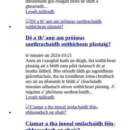
dhealbhadh gus rolagan mòra de stuth a
ghearradh...
Leugh tuilleadh
Dè a th’ ann am pròiseas
saothrachaidh soithichean plastaig?
le rianaire air 2024-10-21
Anns an t-saoghal luath an-diugh, tha soithichean
plastaig air a bhith nam pàirt riatanach de ar
beatha làitheil. Bho stòradh bìdh gu tagraidhean
gnìomhachais, tha na toraidhean ioma-chruthach
seo air an dèanamh le bhith a’ cleachdadh
innealan adhartach airson soithichean plastaig. A’
tuigsinn a’ phròiseas saothrachaidh...
Leugh tuilleadh
Ciamar a tha inneal seulachaidh fèin-
ghluasadach ag obair?